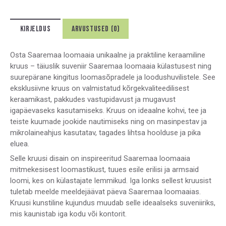
KIRJELDUS
ARVUSTUSED (0)
Osta Saaremaa loomaaia unikaalne ja praktiline keraamiline
kruus – täiuslik suveniir Saaremaa loomaaia külastusest ning
suurepärane kingitus loomasõpradele ja loodushuvilistele. See
eksklusiivne kruus on valmistatud kõrgekvaliteedilisest
keraamikast, pakkudes vastupidavust ja mugavust
igapäevaseks kasutamiseks. Kruus on ideaalne kohvi, tee ja
teiste kuumade jookide nautimiseks ning on masinpestav ja
mikrolaineahjus kasutatav, tagades lihtsa hoolduse ja pika
eluea.
Selle kruusi disain on inspireeritud Saaremaa loomaaia
mitmekesisest loomastikust, tuues esile erilisi ja armsaid
loomi, kes on külastajate lemmikud. Iga lonks sellest kruusist
tuletab meelde meeldejäävat päeva Saaremaa loomaaias.
Kruusi kunstiline kujundus muudab selle ideaalseks suveniiriks,
mis kaunistab iga kodu või kontorit.