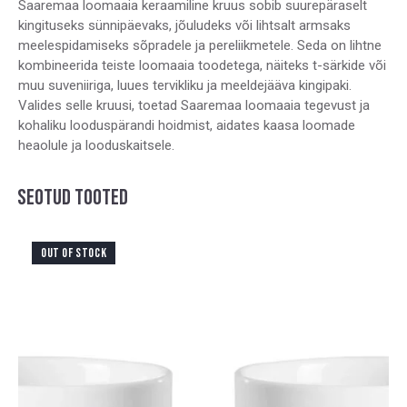
Saaremaa loomaaia keraamiline kruus sobib suurepäraselt
kingituseks sünnipäevaks, jõuludeks või lihtsalt armsaks
meelespidamiseks sõpradele ja pereliikmetele. Seda on lihtne
kombineerida teiste loomaaia toodetega, näiteks t-särkide või
muu suveniiriga, luues tervikliku ja meeldejääva kingipaki.
Valides selle kruusi, toetad Saaremaa loomaaia tegevust ja
kohaliku looduspärandi hoidmist, aidates kaasa loomade
heaolule ja looduskaitsele.
SEOTUD TOOTED
OUT OF STOCK