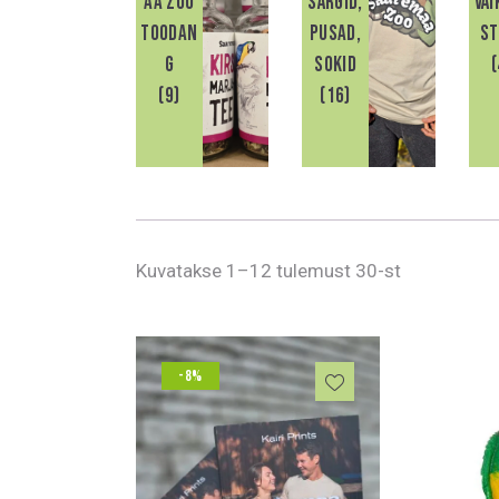
aa Zoo
särgid,
Väi
toodan
pusad,
st
g
sokid
(
(9)
(16)
Kuvatakse 1–12 tulemust 30-st
-8%