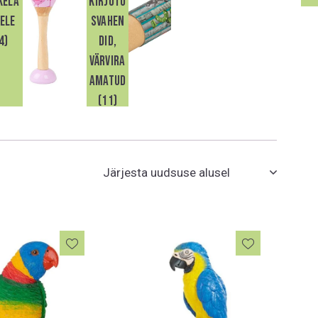
kela
kirjutu
ele
svahen
4)
did,
värvira
amatud
(11)