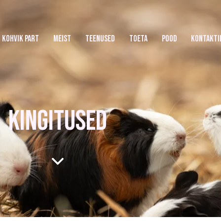
KOHVIK PART
MEIST
TEENUSED
TOETA
POOD
KONTAKTI
KINGITUSED