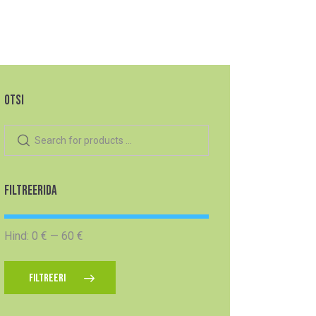
OTSI
FILTREERIDA
Hind:
0 €
—
60 €
FILTREERI