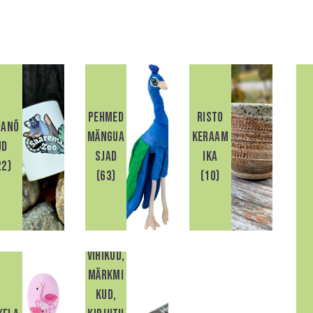
Pehmed
Risto
uanõ
mängua
Keraam
H
ud
sjad
ika
22)
(63)
(10)
vihikud,
märkmi
kud,