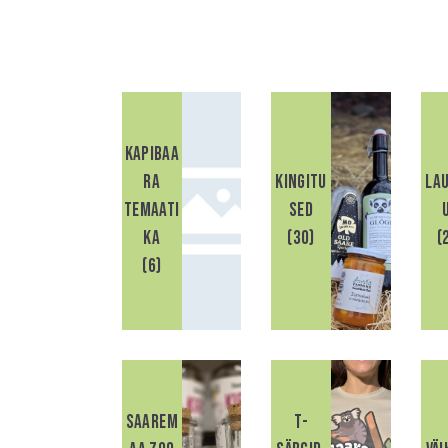
Kapibaa
ra
Kingitu
La
SEARC
temaati
sed
ka
(30)
(
(6)
Saarem
T-