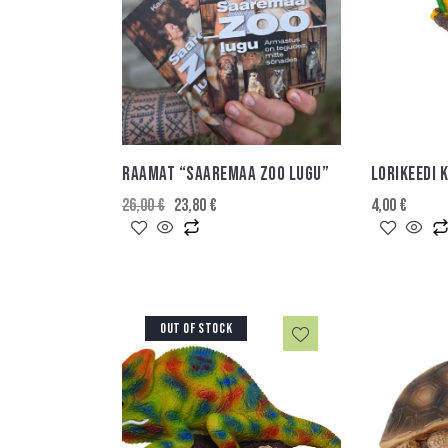
RAAMAT “SAAREMAA ZOO LUGU”
LORIKEEDI
26,00
€
23,80
€
4,00
€
OUT OF STOCK