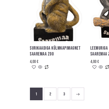
SURIKAADIGA KÜLMKAPIMAGNET
LEEMURIGA
SAAREMAA ZOO
SAAREMAA 
4,00
€
4,00
€
1
2
→
3