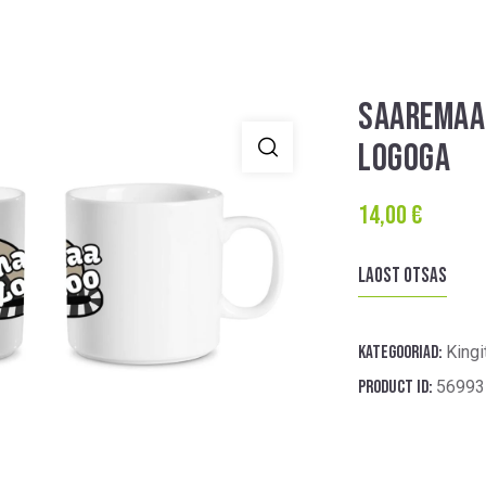
SAAREMAA 
LOGOGA
14,00
€
Laost otsas
Kategooriad:
King
Product ID:
56993