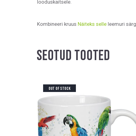
looduskaitsele.
Kombineeri kruus
Näiteks selle
leemuri särg
SEOTUD TOOTED
OUT OF STOCK