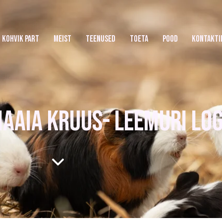
KOHVIK PART
MEIST
TEENUSED
TOETA
POOD
KONTAKTI
AAIA KRUUS- LEEMURI LO