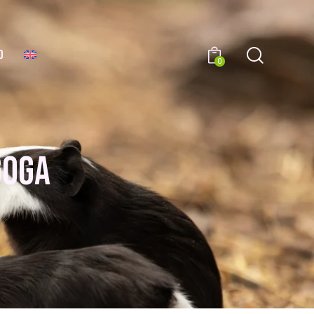
D
0
GOGA