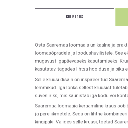
KIRJELDUS
Osta Saaremaa loomaaia unikaalne ja prakti
loomasõpradele ja loodushuvilistele. See ek
mugavust igapäevaseks kasutamiseks. Kruus
kasutatav, tagades lihtsa hoolduse ja pika e
Selle kruusi disain on inspireeritud Saarem
lemmikud. Iga lonks sellest kruusist tule
suveniiriks, mis kaunistab iga kodu või konto
Saaremaa loomaaia keraamiline kruus sobib
ja pereliikmetele. Seda on lihtne kombineeri
kingipaki. Valides selle kruusi, toetad Saa