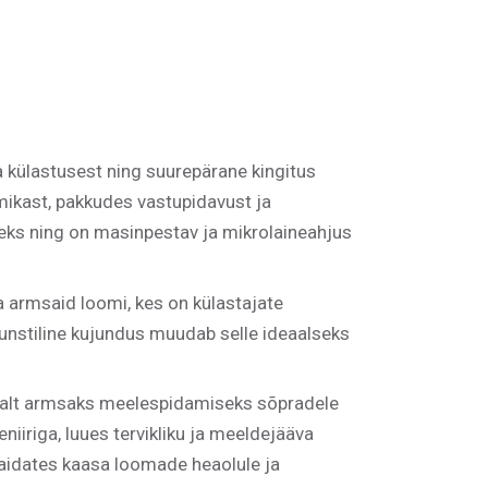
a külastusest ning suurepärane kingitus
mikast, pakkudes vastupidavust ja
eks ning on masinpestav ja mikrolaineahjus
a armsaid loomi, kes on külastajate
unstiline kujundus muudab selle ideaalseks
tsalt armsaks meelespidamiseks sõpradele
niiriga, luues tervikliku ja meeldejääva
 aidates kaasa loomade heaolule ja