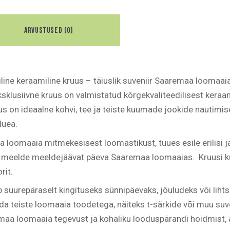
ARVUSTUSED (0)
line keraamiline kruus – täiuslik suveniir Saaremaa loomaai
sklusiivne kruus on valmistatud kõrgekvaliteedilisest keraa
 on ideaalne kohvi, tee ja teiste kuumade jookide nautimis
luea.
aa loomaaia mitmekesisest loomastikust, tuues esile erilisi j
tab meelde meeldejäävat päeva Saaremaa loomaaias. Kruusi k
rit.
 suurepäraselt kingituseks sünnipäevaks, jõuludeks või lih
da teiste loomaaia toodetega, näiteks t-särkide või muu suve
remaa loomaaia tegevust ja kohaliku looduspärandi hoidmist,