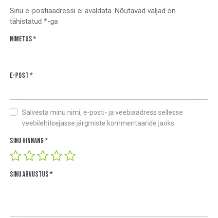
Sinu e-postiaadressi ei avaldata.
Nõutavad väljad on
tähistatud
*
-ga
Nimetus
*
E-post
*
Salvesta minu nimi, e-posti- ja veebiaadress sellesse
veebilehitsejasse järgmiste kommentaaride jaoks.
Sinu hinnang
*
Sinu arvustus
*