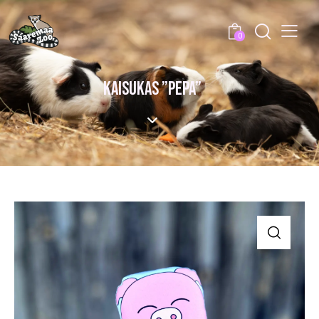
0
KAISUKAS ”PEPA”