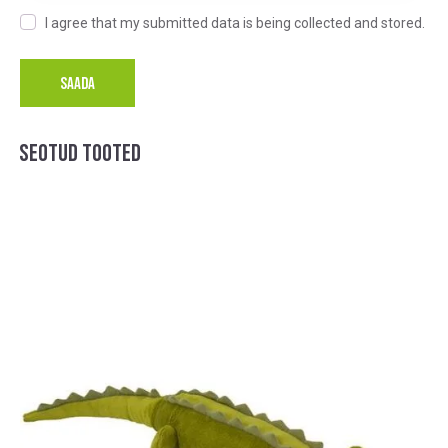
I agree that my submitted data is being collected and stored.
A
l
SEOTUD TOOTED
t
e
r
n
a
t
i
v
e
: