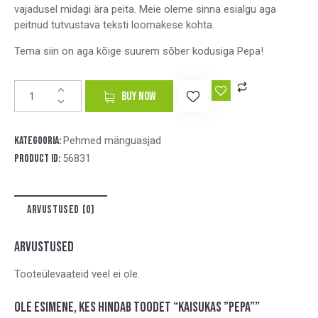
vajadusel midagi ära peita. Meie oleme sinna esialgu aga
peitnud tutvustava teksti loomakese kohta.
Tema siin on aga kõige suurem sõber kodusiga Pepa!
A
BUY NOW
l
t
e
Kategooria:
Pehmed mänguasjad
r
Product ID:
56831
n
a
t
ARVUSTUSED (0)
i
v
e
ARVUSTUSED
:
Tooteülevaateid veel ei ole.
Ole esimene, kes hindab toodet “Kaisukas ”Pepa””