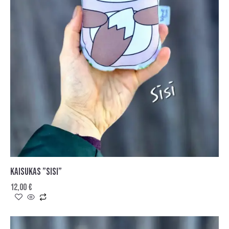
KAISUKAS ”SISI”
12,00
€