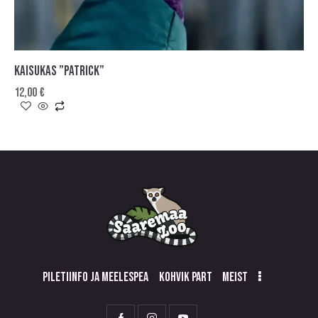
KAISUKAS ”PATRICK”
12,00
€
PILETIINFO JA MEELESPEA
KOHVIK PART
MEIST