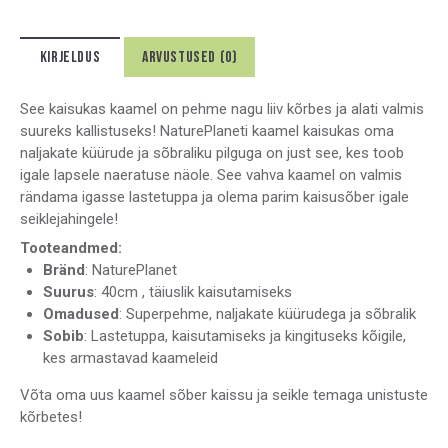
KIRJELDUS
ARVUSTUSED (0)
See kaisukas kaamel on pehme nagu liiv kõrbes ja alati valmis
suureks kallistuseks! NaturePlaneti kaamel kaisukas oma
naljakate küürude ja sõbraliku pilguga on just see, kes toob
igale lapsele naeratuse näole. See vahva kaamel on valmis
rändama igasse lastetuppa ja olema parim kaisusõber igale
seiklejahingele!
Tooteandmed:
Bränd
: NaturePlanet
Suurus
: 40cm , täiuslik kaisutamiseks
Omadused
: Superpehme, naljakate küürudega ja sõbralik
Sobib
: Lastetuppa, kaisutamiseks ja kingituseks kõigile,
kes armastavad kaameleid
Võta oma uus kaamel sõber kaissu ja seikle temaga unistuste
kõrbetes!