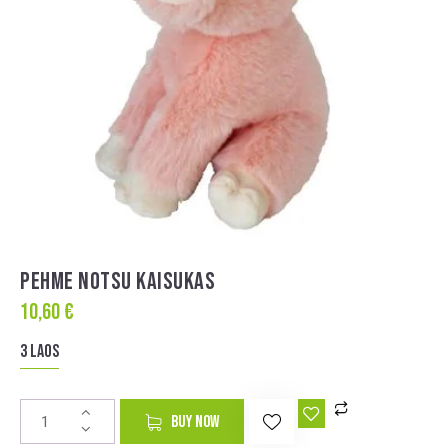
PEHME NOTSU KAISUKAS
10,60
€
3 laos
A
BUY NOW
l