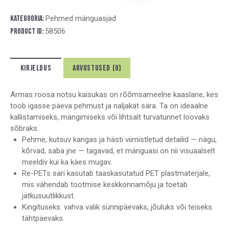
t
e
Kategooria:
Pehmed mänguasjad
r
Product ID:
58506
n
a
t
KIRJELDUS
ARVUSTUSED (0)
i
v
e
Armas roosa notsu kaisukas on rõõmsameelne kaaslane, kes
:
toob igasse päeva pehmust ja naljakat sära. Ta on ideaalne
kallistamiseks, mängimiseks või lihtsalt turvatunnet loovaks
sõbraks.
Pehme, kutsuv kangas ja hästi viimistletud detailid — nägu,
kõrvad, saba jne — tagavad, et mänguasi on nii visuaalselt
meeldiv kui ka käes mugav.
Re-PETs sari kasutab taaskasutatud PET plastmaterjale,
mis vähendab tootmise keskkonnamõju ja toetab
jätkusuutlikkust.
Kingituseks: vahva valik sünnipäevaks, jõuluks või teiseks
tähtpäevaks.