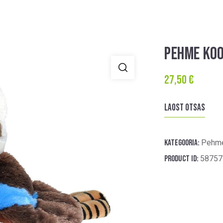
PEHME KO
27,50
€
Laost otsas
Kategooria:
Pehme
Product ID:
58757