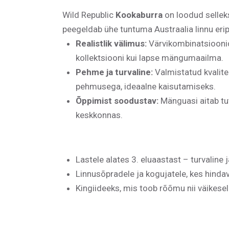
Wild Republic
Kookaburra
on loodud sellek
peegeldab ühe tuntuma Austraalia linnu eripä
Realistlik välimus:
Värvikombinatsioonid 
kollektsiooni kui lapse mängumaailma.
Pehme ja turvaline:
Valmistatud kvalite
pehmusega, ideaalne kaisutamiseks.
Õppimist soodustav:
Mänguasi aitab tut
keskkonnas.
Lastele alates 3. eluaastast – turvaline
Linnusõpradele ja kogujatele, kes hinda
Kingiideeks, mis toob rõõmu nii väikese