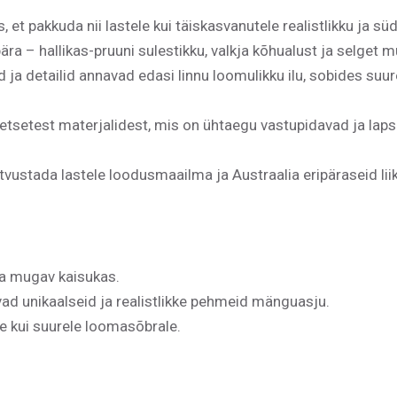
s, et pakkuda nii lastele kui täiskasvanutele realistlikku j
ra – hallikas-pruuni sulestikku, valkja kõhualust ja selget 
ja detailid annavad edasi linnu loomulikku ilu, sobides suu
etsetest materjalidest, mis on ühtaegu vastupidavad ja lap
vustada lastele loodusmaailma ja Austraalia eripäraseid lii
 ja mugav kaisukas.
vad unikaalseid ja realistlikke pehmeid mänguasju.
le kui suurele loomasõbrale.