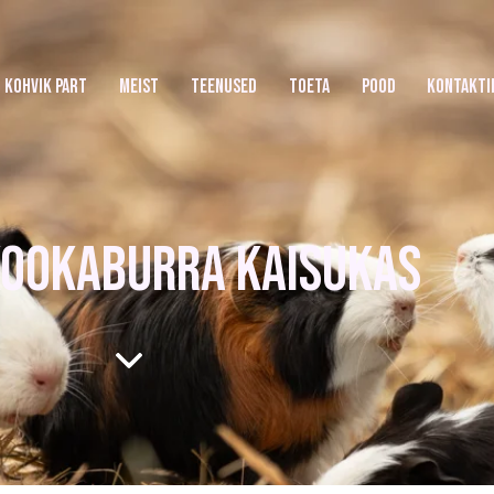
KOHVIK PART
MEIST
TEENUSED
TOETA
POOD
KONTAKTI
KOOKABURRA KAISUKAS