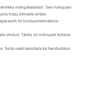
a südamlikku mängukaaslast. See mänguasi
musta triipu silmade ümber.
repäraselt nii looduseteemalisse
sele ohutud. Täidis on mõnusalt koheva
ke. Seda saab kasutada ka hariduslikus