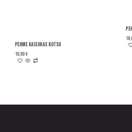
PE
18
PEHME KAISUKAS KUTSU
10,50
€