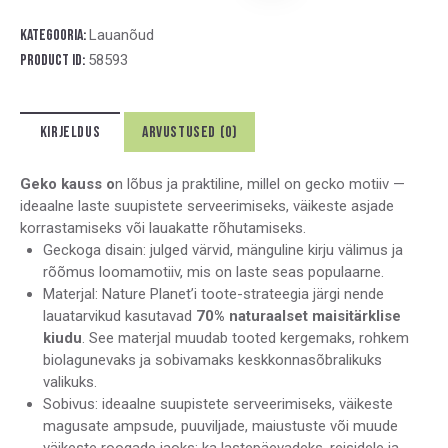
t
e
Kategooria:
Lauanõud
r
Product ID:
58593
n
a
t
KIRJELDUS
ARVUSTUSED (0)
i
v
e
Geko kauss o
n lõbus ja praktiline, millel on gecko motiiv —
:
ideaalne laste suupistete serveerimiseks, väikeste asjade
korrastamiseks või lauakatte rõhutamiseks.
Geckoga disain: julged värvid, mänguline kirju välimus ja
rõõmus loomamotiiv, mis on laste seas populaarne.
Materjal: Nature Planet’i toote-strateegia järgi nende
lauatarvikud kasutavad
70% naturaalset maisitärklise
kiudu
. See materjal muudab tooted kergemaks, rohkem
biolagunevaks ja sobivamaks keskkonnasõbralikuks
valikuks.
Sobivus: ideaalne suupistete serveerimiseks, väikeste
magusate ampsude, puuviljade, maiustuste või muude
väikeste roogade jaoks; ka lastepäevadeks, reisidele ja