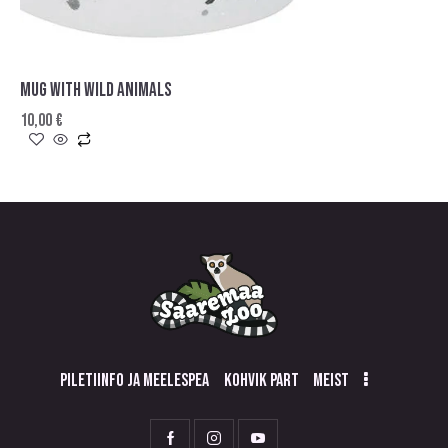
MUG WITH WILD ANIMALS
10,00
€
PILETIINFO JA MEELESPEA
KOHVIK PART
MEIST