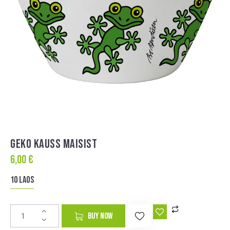
GEKO KAUSS MAISIST
6,00
€
10 laos
A
BUY NOW
l