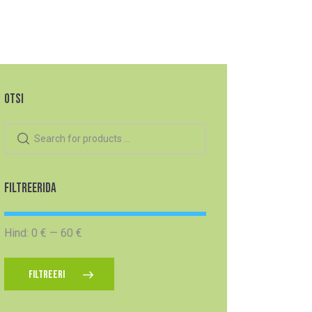
OTSI
FILTREERIDA
Hind:
0 €
—
60 €
FILTREERI