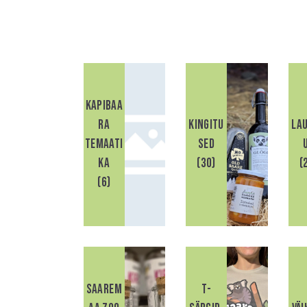
Kapibaa
ra
Kingitu
La
SEARC
temaati
sed
ka
(30)
(
(6)
Saarem
T-