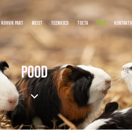
KOHVIK PART
MEIST
TEENUSED
TOETA
POOD
KONTAKTI
POOD