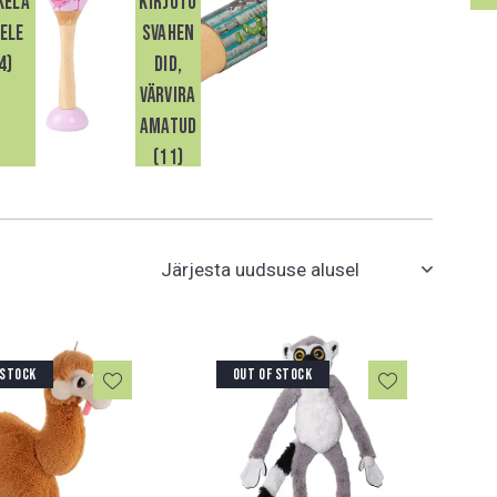
kela
kirjutu
ele
svahen
4)
did,
värvira
amatud
(11)
 STOCK
OUT OF STOCK