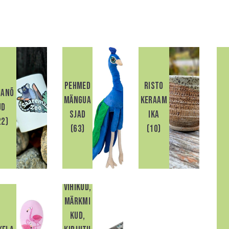
Pehmed
Risto
uanõ
mängua
Keraam
H
ud
sjad
ika
22)
(63)
(10)
vihikud,
märkmi
kud,