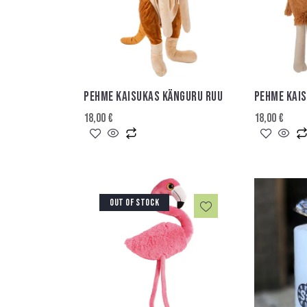
PEHME KAISUKAS KÄNGURU RUU
PEHME KAI
18,00
€
18,00
€
OUT OF STOCK