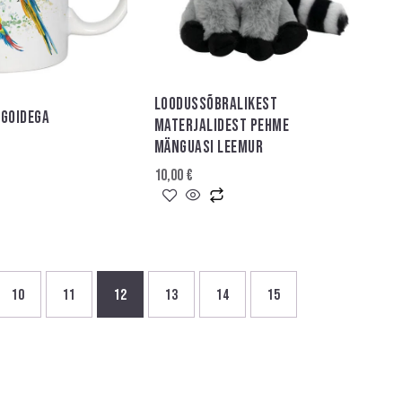
LOODUSSÕBRALIKEST
AGOIDEGA
MATERJALIDEST PEHME
MÄNGUASI LEEMUR
10,00
€
10
11
12
13
14
15