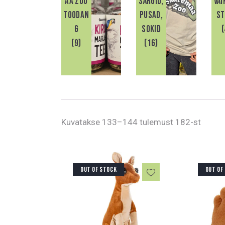
aa Zoo
särgid,
Väi
toodan
pusad,
st
g
sokid
(
(9)
(16)
Kuvatakse 133–144 tulemust 182-st
OUT OF STOCK
OUT OF