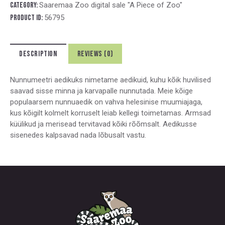
e
Category:
Saaremaa Zoo digital sale "A Piece of Zoo"
r
Product ID:
56795
n
a
t
DESCRIPTION
REVIEWS (0)
i
v
e
Nunnumeetri aedikuks nimetame aedikuid, kuhu kõik huvilised
:
saavad sisse minna ja karvapalle nunnutada. Meie kõige
populaarsem nunnuaedik on vahva helesinise muumiajaga,
kus kõigilt kolmelt korruselt leiab kellegi toimetamas. Armsad
küülikud ja merisead tervitavad kõiki rõõmsalt. Aedikusse
sisenedes kalpsavad nada lõbusalt vastu.