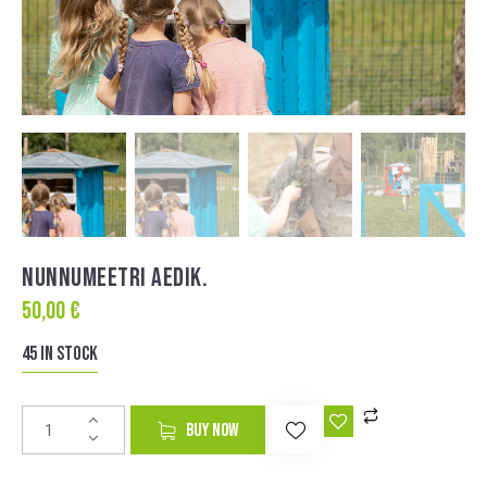
NUNNUMEETRI AEDIK.
50,00
€
45 in stock
A
BUY NOW
l
t