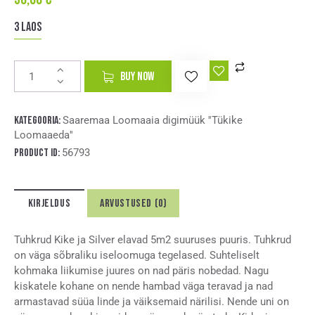
3 laos
A
BUY NOW
l
t
e
Kategooria:
Saaremaa Loomaaia digimüük ''Tükike
r
Loomaaeda''
n
Product ID:
56793
a
t
i
KIRJELDUS
ARVUSTUSED (0)
v
e
:
Tuhkrud Kike ja Silver elavad 5m2 suuruses puuris. Tuhkrud
on väga sõbraliku iseloomuga tegelased. Suhteliselt
kohmaka liikumise juures on nad päris nobedad. Nagu
kiskatele kohane on nende hambad väga teravad ja nad
armastavad süüa linde ja väiksemaid närilisi. Nende uni on