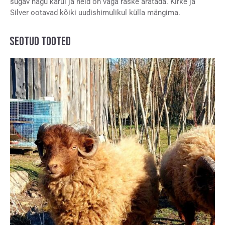
sügav nagu karul ja neid on väga raske äratada. Kirke ja
Silver ootavad kõiki uudishimulikul külla mängima.
SEOTUD TOOTED