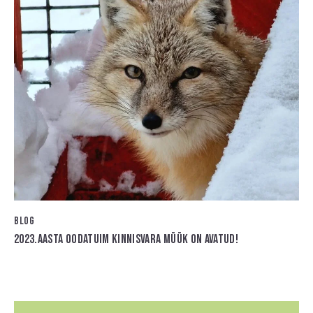
n
a
t
i
v
e
:
BLOG
2023.AASTA OODATUIM KINNISVARA MÜÜK ON AVATUD!