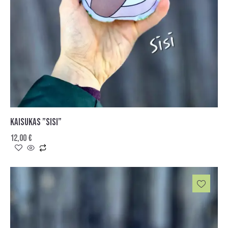
KAISUKAS ”SISI”
12,00
€