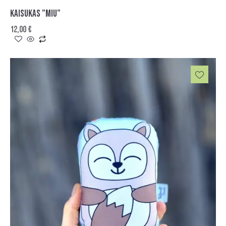
KAISUKAS ”MIU”
12,00
€