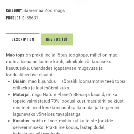
t
e
Category:
Saaremaa Zoo mugs
r
Product ID:
58631
n
a
t
DESCRIPTION
REVIEWS (0)
i
v
e
Mao tops
on praktiline ja lõbus joogitops, millel on mao
:
motiiv. Ideaalne lastele kooli, piknikule või koduseks
kasutuseks, ühendades igapäevase mugavuse ja
looduslähedase disaini.
Disain:
mao kujundus – sõbralik loomamotiiv teeb topsi
eriliseks ja lastesõbralikuks.
Materjal
: nagu Nature Planet’i BB-sarja kausid, on ka
topsid valmistatud 70% looduslikust maisitärklise kiust,
mis teeb need keskkonnasõbralikumaks ja kergemini
lagunevaks võrreldes tavaplastiga.
Kasutus:
sobib nii vee, mahla kui ka teiste jookide
serveerimiseks. Praktiline kodus, lastepidudel,
kohvikutes või matkadel.