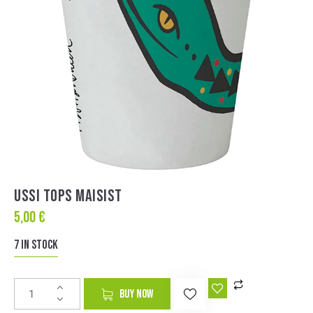
USSI TOPS MAISIST
5,00
€
7 in stock
A
BUY NOW
l